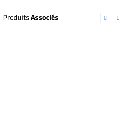
Produits
Associés
Dobson
Dobson
KEPLER
KEPLER
305/1500
254/1200
(KE113)
(KE112)
1 199,00
€
895,00
€
Ajouter au panier
Ajouter au panier
Détails
Détails