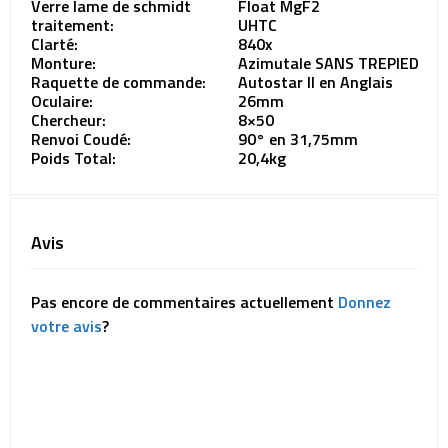
Verre lame de schmidt
Float MgF2
traitement:
UHTC
Clarté:
840x
Monture:
Azimutale SANS TREPIED
Raquette de commande:
Autostar II en Anglais
Oculaire:
26mm
Chercheur:
8×50
Renvoi Coudé:
90° en 31,75mm
Poids Total:
20,4kg
Avis
Pas encore de commentaires actuellement
Donnez
votre avis
?