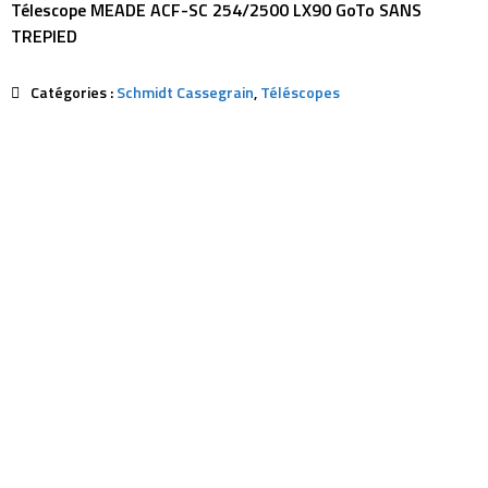
Télescope MEADE ACF-SC 254/2500 LX90 GoTo SANS
TREPIED
Catégories :
Schmidt Cassegrain
,
Téléscopes
Description
Avis (0)
Ref:
MED-59595
Formule Otique:
Reflecteur Schmidt-Cassegra
Tube:
Aluminium
Diamètre Mirroir:
254mm
Focale:
2500mm
F/D:
10
Pouvoir Séparateur:
0,46″ (seconde d’arc)
Magnitude Limite:
13,8
Verre mirroir primaire
Pyrex
Verre mirroir secondaire
Pyrex