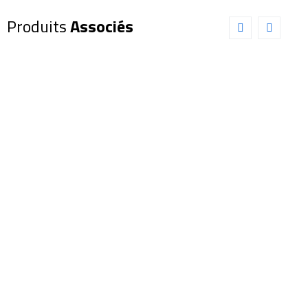
Produits
Associés
Dobson
Dobson
SKY-
SKY-
WATCHER
WATCHER
458/1900
FlexTube
Astrolitech
GoTo
(SW0346)
350/1600
(SW0066)
4 601,00
€
3 100,00
€
Ajouter au panier
Détails