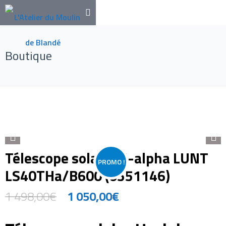
Boutique
Télescope solaire H-alpha LUNT
PROMO !
LS40THa/B600 (0551146)
1 498,00
€
1 050,00
€