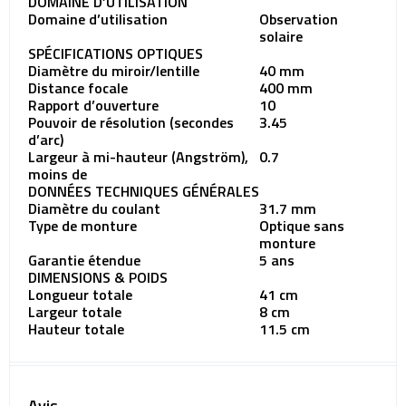
DOMAINE D’UTILISATION
Domaine d’utilisation
Observation
solaire
SPÉCIFICATIONS OPTIQUES
Diamètre du miroir/lentille
40 mm
Distance focale
400 mm
Rapport d’ouverture
10
Pouvoir de résolution (secondes
3.45
d’arc)
Largeur à mi-hauteur (Angström),
0.7
moins de
DONNÉES TECHNIQUES GÉNÉRALES
Diamètre du coulant
31.7 mm
Type de monture
Optique sans
monture
Garantie étendue
5 ans
DIMENSIONS & POIDS
Longueur totale
41 cm
Largeur totale
8 cm
Hauteur totale
11.5 cm
Avis