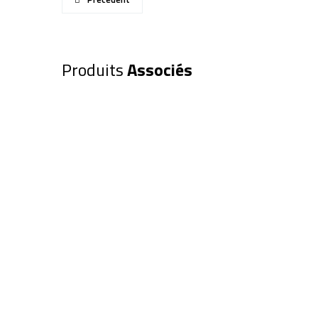
Produits
Associés
Tube Newton SKY-WATCHER 200
diamond Dual Speed (SW0049)
475,00
€
Ajouter au panier
Télescope SKY-WATCHER 200/1
diamond EQ6-R Pro GoTo (SW04