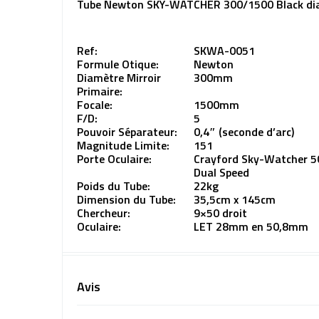
Tube Newton SKY-WATCHER 300/1500 Black di
Ref:
SKWA-0051
Formule Otique:
Newton
Diamètre Mirroir
300mm
Primaire:
Focale:
1500mm
F/D:
5
Pouvoir Séparateur:
0,4″ (seconde d’arc)
Magnitude Limite:
151
Porte Oculaire:
Crayford Sky-Watcher 5
Dual Speed
Poids du Tube:
22kg
Dimension du Tube:
35,5cm x 145cm
Chercheur:
9×50 droit
Oculaire:
LET 28mm en 50,8mm
Avis