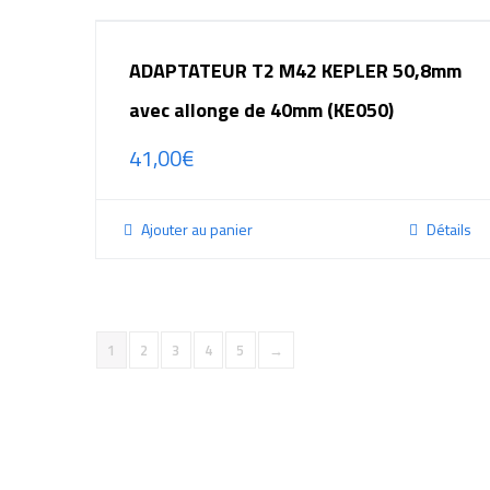
ADAPTATEUR T2 M42 KEPLER 50,8mm
avec allonge de 40mm (KE050)
41,00
€
Ajouter au panier
Détails
1
2
3
4
5
→