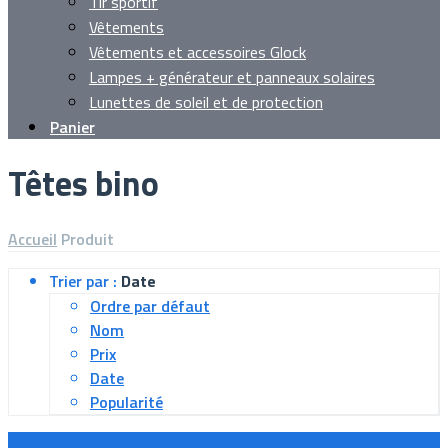
Tir sportif
Vêtements
Vêtements et accessoires Glock
Lampes + générateur et panneaux solaires
Lunettes de soleil et de protection
Panier
Têtes bino
Accueil
Produit
Trier par :
Date
Ordre par défaut
Nom
Prix
Date
Popularité