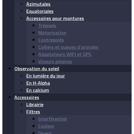
Azimutales
Equatoriales
Accessoires pour montures
Trépieds
Motorisation
Contrepoids
Colliers et queues d’arondes
Adaptateurs WIFI et GPS
Viseurs polaires
Observation du soleil
En lumière du jour
En H-Alpha
En calcium
Accessoires
Librairie
Filtres
Interférentiel
Couleur
Divers