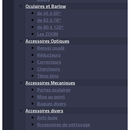
Oculaires et Barlow
de 45 à 60°
de 62 à 78°
de 80 à 120°
Les ZOOM
Accessoires Optiques
Renvoi coudé
Réducteurs
Correcteurs
Chercheurs
Têtes bino
Accessoires Mecaniques
Portes oculaires
Mise au point
Bagues divers
Accessoires divers
Anti-buée
Accessoires de nettoyage