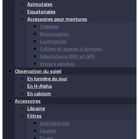
Azimutales
Equatoriales
Accessoires pour montures
Trépieds
Motorisation
Contrepoids
Colliers et queues d’arondes
Adaptateurs WIFI et GPS
Viseurs polaires
Observation du soleil
En lumière du jour
En H-Alpha
En calcium
Accessoires
Librairie
Filtres
Interférentiel
Couleur
Divers