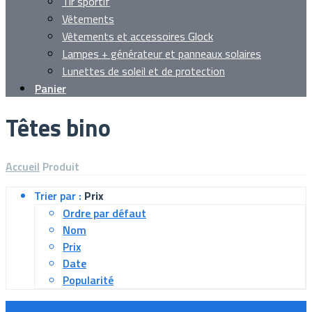
Tir sportif
Vêtements
Vêtements et accessoires Glock
Lampes + générateur et panneaux solaires
Lunettes de soleil et de protection
Panier
Têtes bino
Accueil
Produit
Trier par :
Prix
Ordre par défaut
Nom
Prix
Date
Popularité