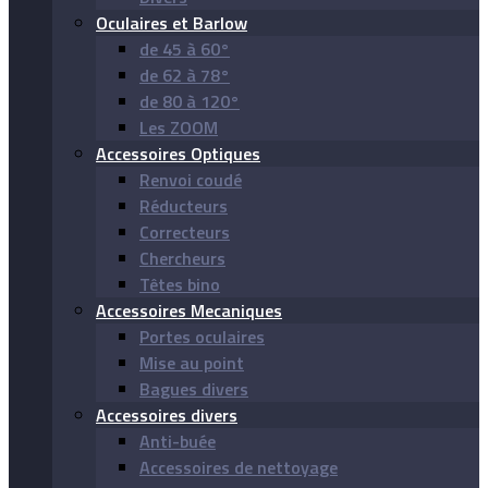
Oculaires et Barlow
de 45 à 60°
de 62 à 78°
de 80 à 120°
Les ZOOM
Accessoires Optiques
Renvoi coudé
Réducteurs
Correcteurs
Chercheurs
Têtes bino
Accessoires Mecaniques
Portes oculaires
Mise au point
Bagues divers
Accessoires divers
Anti-buée
Accessoires de nettoyage