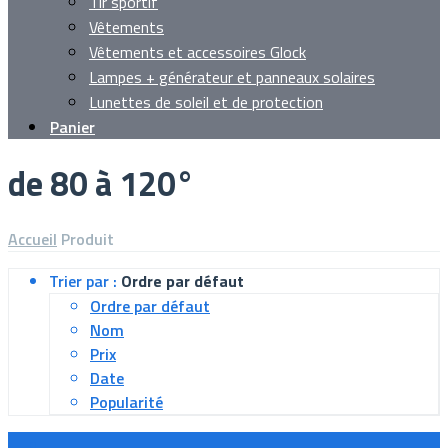
Tir sportif
Vêtements
Vêtements et accessoires Glock
Lampes + générateur et panneaux solaires
Lunettes de soleil et de protection
Panier
de 80 à 120°
Accueil
Produit
Trier par :
Ordre par défaut
Ordre par défaut
Nom
Prix
Date
Popularité