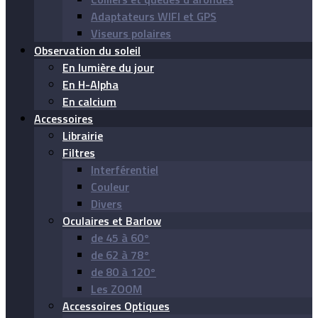
Adaptateurs WIFI et GPS
Viseurs polaires
Observation du soleil
En lumière du jour
En H-Alpha
En calcium
Accessoires
Librairie
Filtres
Interférentiel
Couleur
Divers
Oculaires et Barlow
de 45 à 60°
de 62 à 78°
de 80 à 120°
Les ZOOM
Accessoires Optiques