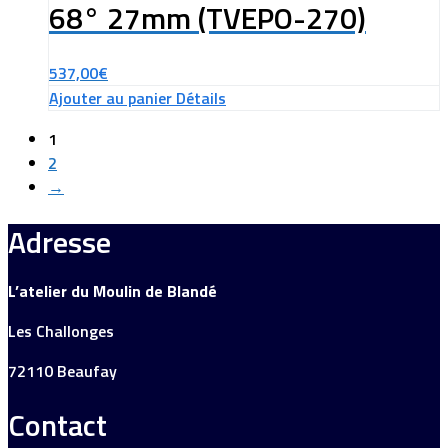
68° 27mm (TVEPO-270)
537,00
€
Ajouter au panier
Détails
1
2
→
Adresse
L’atelier du Moulin de Blandé
Les Challonges
72110 Beaufay
Contact