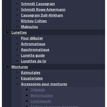
Schmidt Cassegrain
Schmidt Rowe Ackermann
Cassegrain Dall-Kirkham
Ritchey Crétien
Maksutov
Lunettes
Pour débuter
Achromatique
Apochromatique
Lunette guide
Lunettes de tir
Montures
Azimutales
Equatoriales
Accessoires pour montures
Trépieds
Motorisation
Contrepoids
Colliers et queues d’arondes