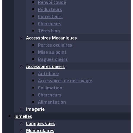
Renvoi coudé
Réducteurs
Correcteurs
Chercheurs
Têtes bino
Accessoires Mecaniques
Portes oculaires
Mise au point
Bagues divers
Accessoires divers
Anti-buée
Accessoires de nettoyage
Collimation
Chercheurs
Alimentation
Imagerie
Jumelles
Longues vues
Monoculaires