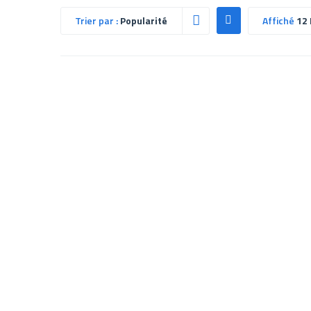
Trier par :
Popularité
Affiché
12 
FILTRE DE COULEUR VERT
Chargeur
POUR MT18 501509
BRESSER
USB et 
24,90
€
d’alime
Ajouter au panier
Détails
59,00
€
Ajouter 