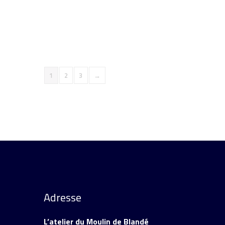
Ajouter au panier
Détails
Out of S
1
2
3
→
Adresse
L’atelier du Moulin de Blandé