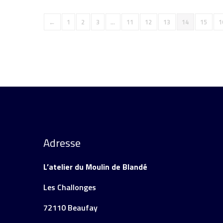
←
1
2
3
…
11
12
13
14
15
1
Adresse
L’atelier du Moulin de Blandé
Les Challonges
72110 Beaufay