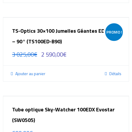
TS-Optics 30×100 Jumelles Géantes ED APO
PROMO !
– 90° (TS100ED-B90)
3 025,00
€
2 590,00
€
Ajouter au panier
Détails
Tube optique Sky-Watcher 100EDX Evostar
(SW0505)