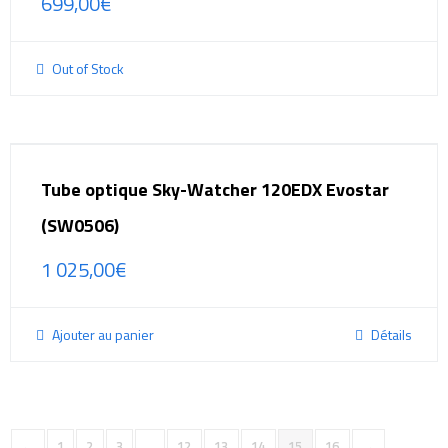
699,00
€
Out of Stock
Tube optique Sky-Watcher 120EDX Evostar
(SW0506)
1 025,00
€
Ajouter au panier
Détails
←
1
2
3
…
12
13
14
15
16
→