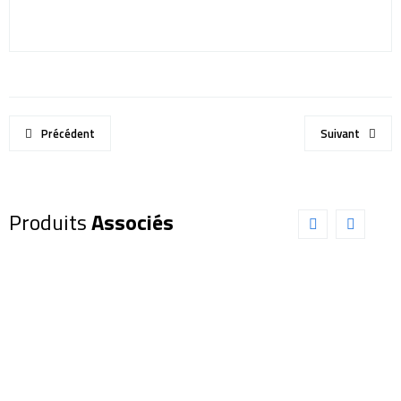
Précédent
Suivant
Produits
Associés
JUMELLES
Jumelles
BRESSER
PENTAX UP
16X42
8×21 (
STABILISEES
P61801)