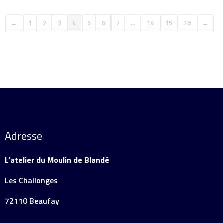
←
1
2
3
4
5
6
7
…
14
15
16
→
Adresse
L’atelier du Moulin de Blandé
Les Challonges
72110 Beaufay