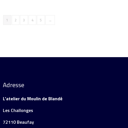
1
2
3
4
5
→
Adresse
L’atelier du Moulin de Blandé
Les Challonges
72110 Beaufay