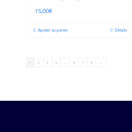
15,00
€
Ajouter au panier
Détails
1
2
3
4
…
6
7
8
→