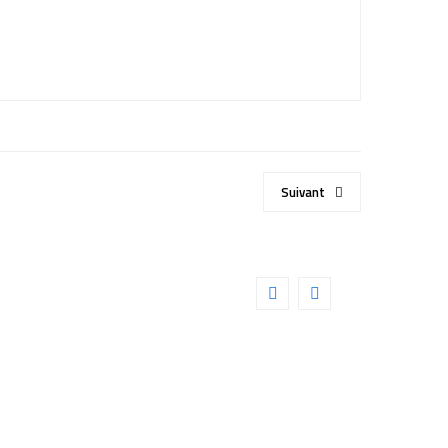
Suivant
R TOPAS 10×25 vert
PROMO !