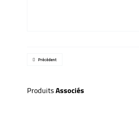
Précédent
Produits
Associés
Monoculaire BRESSER TOPAS 10
20,00
€
15,00
€