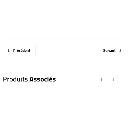
Précédent
Suivant
Produits
Associés
Lunettes
CHAUSSETTES
de
IMPERMEABLES
protection
ETANCHES