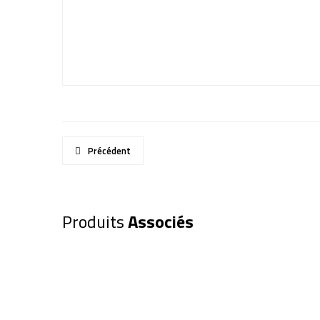
Précédent
Produits
Associés
Oculaire EXPLORE SCIENTIFIC 8
(0218885)