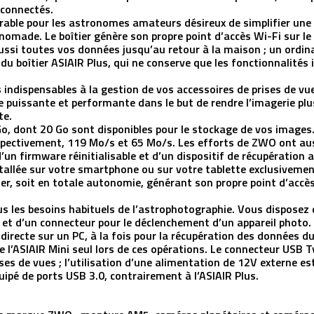
 connectés.
arable pour les astronomes amateurs désireux de simplifier une
nomade. Le boîtier génère son propre point d’accès Wi-Fi sur le 
 aussi toutes vos données jusqu’au retour à la maison ; un ordin
du boîtier ASIAIR Plus, qui ne conserve que les fonctionnalités
 indispensables à la gestion de vos accessoires de prises de vu
ue puissante et performante dans le but de rendre l’imagerie plus
te.
 dont 20 Go sont disponibles pour le stockage de vos images. 
respectivement, 119 Mo/s et 65 Mo/s. Les efforts de ZWO ont aus
’un firmware réinitialisable et d’un dispositif de récupération
allée sur votre smartphone ou sur votre tablette exclusivement 
ller, soit en totale autonomie, générant son propre point d’accès 
s les besoins habituels de l’astrophotographie. Vous disposez 
 et d’un connecteur pour le déclenchement d’un appareil photo.
 directe sur un PC, à la fois pour la récupération des données 
de l’ASIAIR Mini seul lors de ces opérations. Le connecteur USB T
ises de vues ; l’utilisation d’une alimentation de 12V externe es
uipé de ports USB 3.0, contrairement à l’ASIAIR Plus.