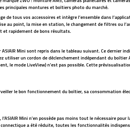
 de marque ZWO : monture AM5, caméras planétaires et caméras r
 les principales montures et boîtiers photo du marché.
açage de tous vos accessoires et intègre l’ensemble dans l’applic
mise au point, la mise en station, le changement de filtres ou l
t et rapidement de bons résultats.
 ASIAIR Mini sont repris dans le tableau suivant. Ce dernier indi
ez utiliser un cordon de déclenchement indépendant du boîtier A
ent, le mode LiveView) n’est pas possible. Cette prévisualisation
rveiller le bon fonctionnement du boîtier, sa consommation élec
us, l’ASIAIR Mini n’en possède pas moins tout le nécessaire pour l
onnectique a été réduite, toutes les fonctionnalités indispens