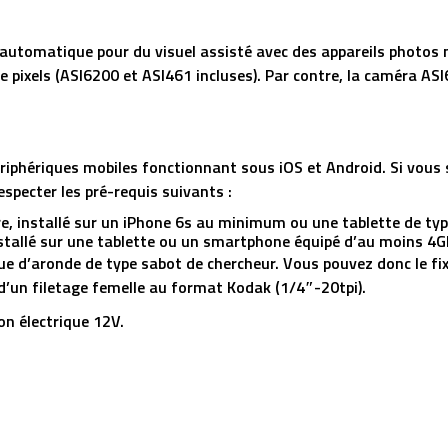
t automatique pour du visuel assisté avec des appareils phot
 pixels (ASI6200 et ASI461 incluses). Par contre, la caméra ASI
ériphériques mobiles fonctionnant sous iOS et Android. Si vous 
pecter les pré-requis suivants :
e, installé sur un iPhone 6s au minimum ou une tablette de type
installé sur une tablette ou un smartphone équipé d’au moins 4
eue d’aronde de type sabot de chercheur. Vous pouvez donc le fix
i d’un filetage femelle au format Kodak (1/4″-20tpi).
on électrique 12V.