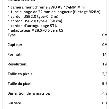
1 caméra monochrome ZWO ASI174MM Mini
1 tube allonge de 22 mm de longueur (filetage M28.5)
1 cordon USB2.0 type-C (2 m)
1 cordon USB2.0 type-C (50 cm)
1 cordon d’autoguidage ST4
1 adaptateur M28.5×0.6 vers CS
Type:
CMO
Capteur:
CMO
Format:
1/1
Résolution:
193
Taille en pixels:
2,35
Taille du pixel:
5,8
Dimention de la matrice:
4,8
Surface:
80