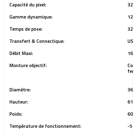
Capacité du pixel:
32 
Gamme dynamique:
12/
Temps de pose:
32µ
Transfert & Connectique:
USB
Débit Maxi:
164
Monture objectif:
Cou
fem
Diamètre:
36
Hauteur:
61
Poids:
60g
Température de fonctionnement:
-5°