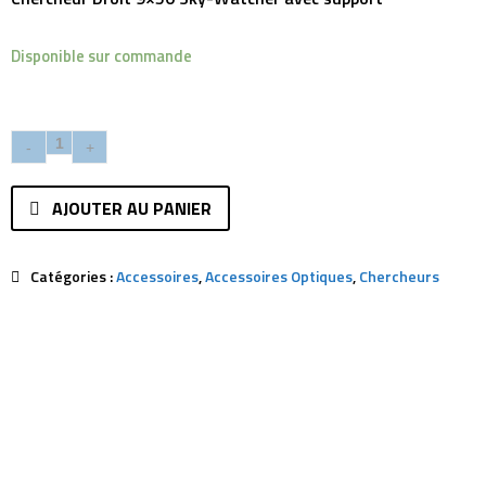
Disponible sur commande
AJOUTER AU PANIER
Catégories :
Accessoires
,
Accessoires Optiques
,
Chercheurs
Description
Avis (0)
Ref:
SW0178
Diamètre:
50mm