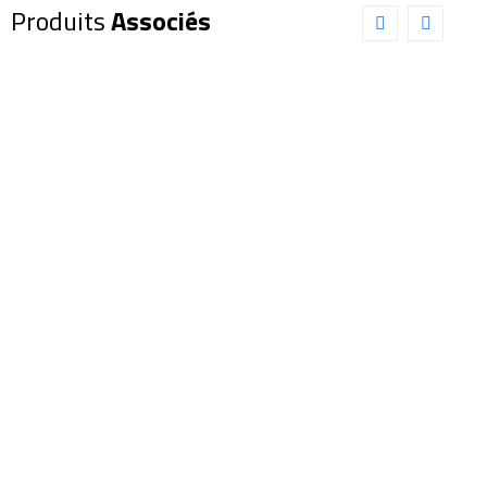
Produits
Associés
Oculaire
Oculaire
EXPLORE
EXPLORE
SCIENTIFIC
SCIENTIFIC
68° 28mm
82° 6,7mm
(0218628)
(0218806)
219,00
€
165,00
€
Ajouter au panier
Ajouter au panier
Détails
Détails