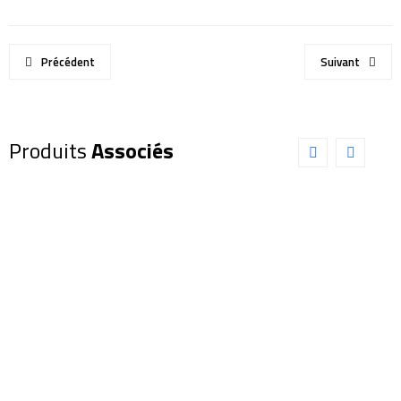
Précédent
Suivant
Produits
Associés
Oculaire
Oculaire
EXPLORE
EXPLORE
SCIENTIFIC
SCIENTIFIC
100°
82° 4,7mm
5,5mm
(0218804)
(0218405)
165,00
€