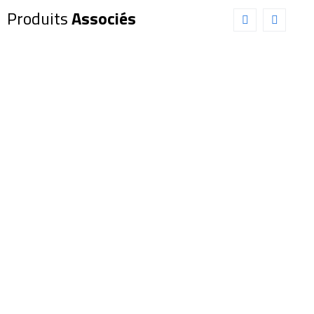
Produits
Associés
Oculaire
Oculaire
EXPLORE
EXPLORE
SCIENTIFIC
SCIENTIFIC
68° 34mm
100°
(0218634)
25mm
(0218425)
289,00
€
899,00
€
Out of Stock
Ajouter au panier
Détails