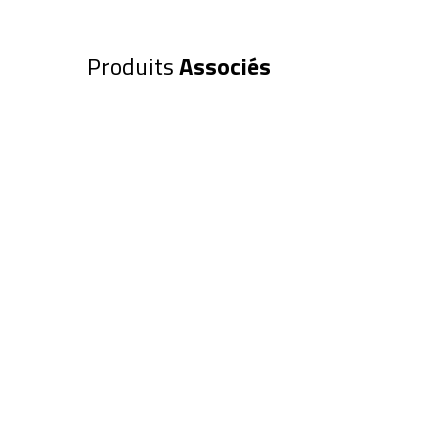
Produits
Associés
Filtre EXPLORE SCIENTIFIC JAU
50,8mm (0310277)
24,90
€
Ajouter au panier
Filtre EXPLORE SCIENTIFIC Polar
en 50,8mm (0310250)