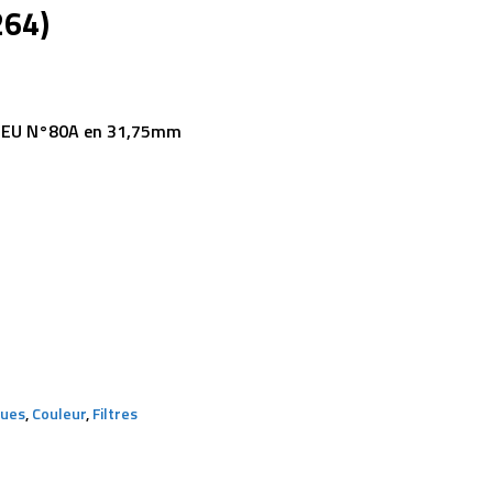
264)
BLEU N°80A en 31,75mm
ques
,
Couleur
,
Filtres