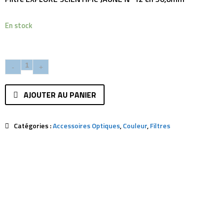
En stock
AJOUTER AU PANIER
Catégories :
Accessoires Optiques
,
Couleur
,
Filtres
Description
Avis (0)
Tous les filtres de couleur Explore Scientific sont fait