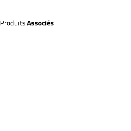
Produits
Associés
Filtre EXPLORE SCIENTIFIC pour Nébuleus
en 50,8mm (0310200)
109,00
€
Ajouter au panier
FILTRE COMPACT POUR DOUBLE STACK 
LS50C 0550210