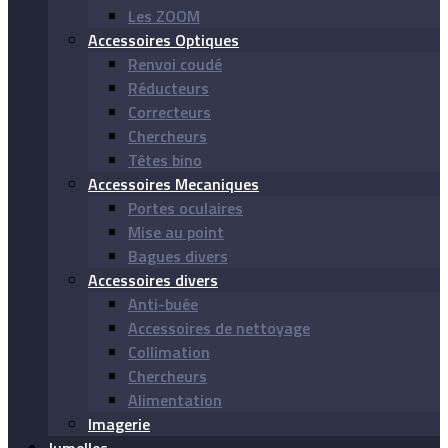
Les ZOOM
Accessoires Optiques
Renvoi coudé
Réducteurs
Correcteurs
Chercheurs
Têtes bino
Accessoires Mecaniques
Portes oculaires
Mise au point
Bagues divers
Accessoires divers
Anti-buée
Accessoires de nettoyage
Collimation
Chercheurs
Alimentation
Imagerie