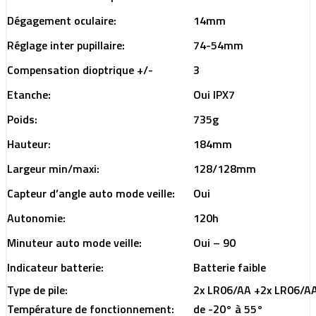
Dégagement oculaire:
14mm
Réglage inter pupillaire:
74-54mm
Compensation dioptrique +/-
3
Etanche:
Oui IPX7
Poids:
735g
Hauteur:
184mm
Largeur min/maxi:
128/128mm
Capteur d’angle auto mode veille:
Oui
Autonomie:
120h
Minuteur auto mode veille:
Oui – 90
Indicateur batterie:
Batterie faible
Type de pile:
2x LR06/AA +2x LR06/A
Température de fonctionnement:
de -20° à 55°