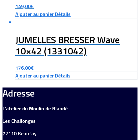
149,00
€
Ajouter au panier
Détails
JUMELLES BRESSER Wave
10×42 (1331042)
176,00
€
Ajouter au panier
Détails
Adresse
L’atelier du Moulin de Blandé
Les Challonges
72110 Beaufay