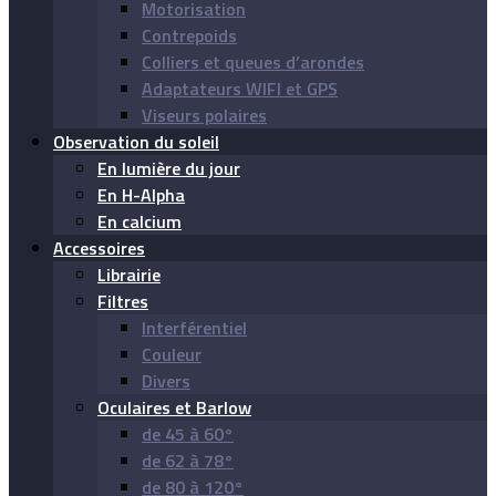
Motorisation
Contrepoids
Colliers et queues d’arondes
Adaptateurs WIFI et GPS
Viseurs polaires
Observation du soleil
En lumière du jour
En H-Alpha
En calcium
Accessoires
Librairie
Filtres
Interférentiel
Couleur
Divers
Oculaires et Barlow
de 45 à 60°
de 62 à 78°
de 80 à 120°