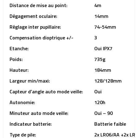
Distance de mise au point:
4m
Dégagement oculaire:
14mm
Réglage inter pupillaire:
74-54mm
Compensation dioptrique +/-
3
Etanche:
Oui IPX7
Poids:
735g
Hauteur:
184mm
Largeur min/maxi:
128/128mm
Capteur d’angle auto mode veille:
Oui
Autonomie:
120h
Minuteur auto mode veille:
Oui – 90
Indicateur batterie:
Batterie faible
Type de pile:
2x LR06/AA +2x LR