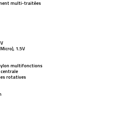
ment multi-traitées
5V
Micro), 1.5V
nylon multifonctions
 centrale
es rotatives
m
m
m