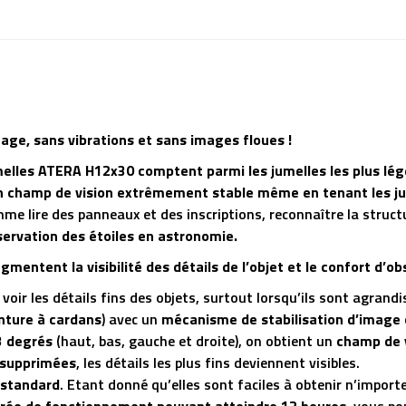
age, sans vibrations et sans images floues !
lles ATERA H12x30 comptent parmi les jumelles les plus légè
n champ de vision extrêmement stable même en tenant les jum
mme lire des panneaux et des inscriptions, reconnaître la struc
servation des étoiles en astronomie.
mentent la visibilité des détails de l’objet et le confort d’o
 voir les détails fins des objets, surtout lorsqu’ils sont agra
ture à cardans
) avec un
mécanisme de stabilisation d’image
3 degrés
(haut, bas, gauche et droite), on obtient un
champ de 
 supprimées
, les détails les plus fins deviennent visibles.
 standard
. Etant donné qu’elles sont faciles à obtenir n’import