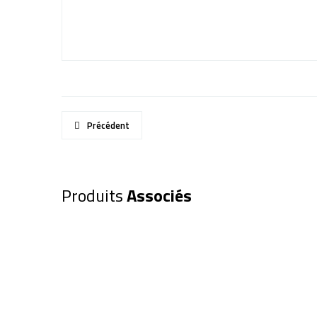
Précédent
Produits
Associés
Jumelles PENTAX UD Navy 9×21 
80,00
€