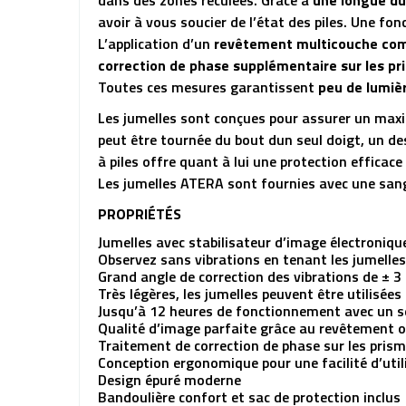
dans des zones reculées. Grâce à
une longue du
avoir à vous soucier de l’état des piles. Une fo
L’application d’un
revêtement multicouche compl
correction de phase supplémentaire sur les p
Toutes ces mesures garantissent
peu de lumièr
Les jumelles sont conçues pour assurer un max
peut être tournée du bout dun seul doigt, un d
à piles offre quant à lui une protection efficace 
Les jumelles ATERA sont fournies avec une sang
PROPRIÉTÉS
Jumelles avec stabilisateur d’image électroniqu
Observez sans vibrations en tenant les jumelles
Grand angle de correction des vibrations de ± 3
Très légères, les jumelles peuvent être utilisée
Jusqu’à 12 heures de fonctionnement avec un se
Qualité d’image parfaite grâce au revêtement o
Traitement de correction de phase sur les pris
Conception ergonomique pour une facilité d’util
Design épuré moderne
Bandoulière confort et sac de protection inclus