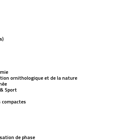
s)
omie
tion ornithologique et de la nature
née
& Sport
s compactes
ation de phase