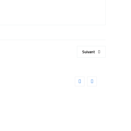
Suivant
EXPLORE SCIENTIFIC BT-
) 0114200