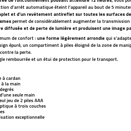
rée de fonctionnement pouvant atteindre 12 heures
, vous p
nction d’arrêt automatique éteint l’appareil au bout de 5 minute
et et d’un revêtement antireflet sur toutes les surfaces des
rismes
permet de considérablement augmenter la transmission l
e diffusée et de perte de lumière et produisent une image pa
imum de confort :
une forme légèrement arrondie
qui s’adapte
esign épuré, un compartiment à piles éloigné de la zone de man
contre la perte.
le rembourrée et un étui de protection pour le transport.
e à cardan
 à la main
 degrés
s d’une seule main
ul jeu de 2 piles AAA
ptique à trois couches
mes
isation exceptionnelle