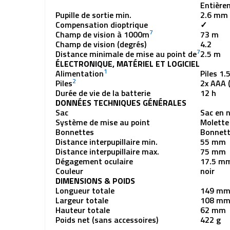
Entière
Pupille de sortie min.
2.6 mm
Compensation dioptrique
✓
7
Champ de vision à 1000m
73 m
Champ de vision (degrés)
4.2
7
Distance minimale de mise au point de
2.5 m
ÉLECTRONIQUE, MATÉRIEL ET LOGICIEL
1
Alimentation
Piles 1.
2
Piles
2x AAA (
Durée de vie de la batterie
12 h
DONNÉES TECHNIQUES GÉNÉRALES
Sac
Sac en 
Système de mise au point
Molette
Bonnettes
Bonnett
Distance interpupillaire min.
55 mm
Distance interpupillaire max.
75 mm
Dégagement oculaire
17.5 m
Couleur
noir
DIMENSIONS & POIDS
Longueur totale
149 m
Largeur totale
108 m
Hauteur totale
62 mm
Poids net (sans accessoires)
422 g