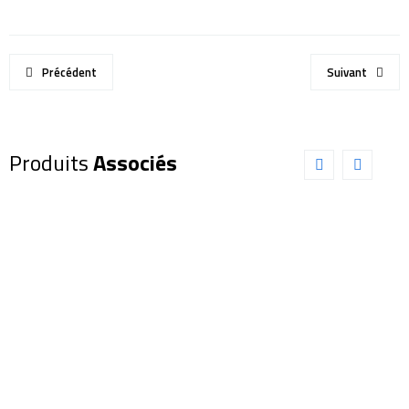
Précédent
Suivant
Produits
Associés
Lunette
Lunette
Explore
Sky-
Scientific
Watcher
127/952
80/600 ED
ED APO
Dual Speed
FDC-100
Black