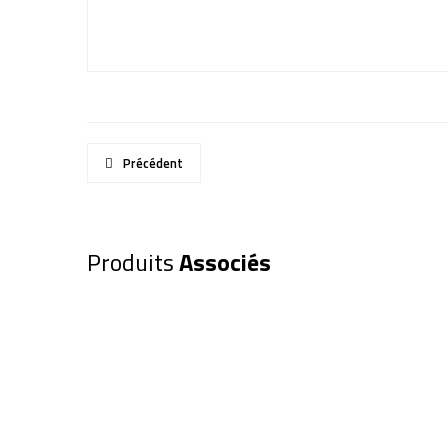
Précédent
Produits
Associés
CHAUSSETTES IMPERMEABLES 
BLEUE Taille 36-38
29,90
€