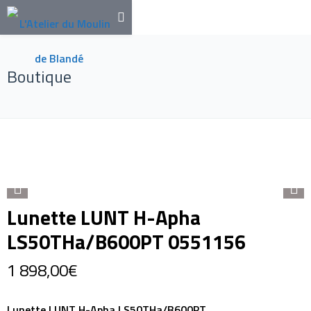
Boutique
Lunette LUNT H-Apha
LS50THa/B600PT 0551156
1 898,00
€
Lunette LUNT H-Apha LS50THa/B600PT