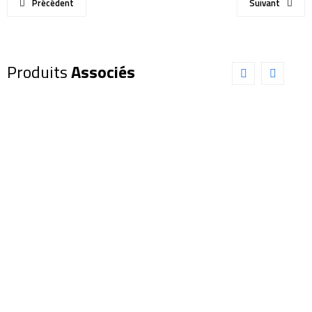
Précédent
Suivant
Produits
Associés
TUBE
Lunette
PROMO !
OPTIQUE
LUNT
SCHMIDT-
LS80MT
CASSEGRAIN
sans filtre
TRIBAND
de Blocage
235/2350
(0551323)
(9,25 ”)
6 398,00
€
4
780,00
€
FASTAR