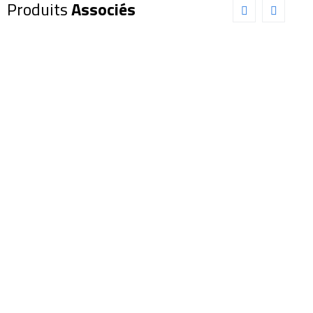
Produits
Associés
JUMELLES
JUMELLES
BRESSER
BRESSER
PIRSCH
HUNTER
8×42
8×40
Phase
(1150840)
Coating
47,00
€
(1720842)
Ajouter au panier
1 990,00
€
Détails
Ajouter au panier
Jumelles
Détails