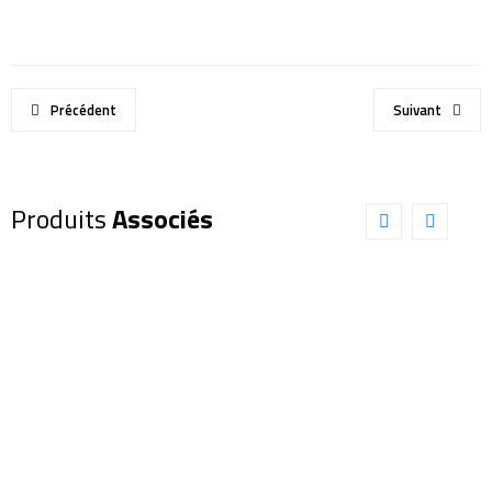
Précédent
Suivant
Produits
Associés
Oculaire
Oculaire
EXPLORE
EXPLORE
SCIENTIFIC
SCIENTIFIC
82° LER
82° 11mm
4,5mm
(0218811)