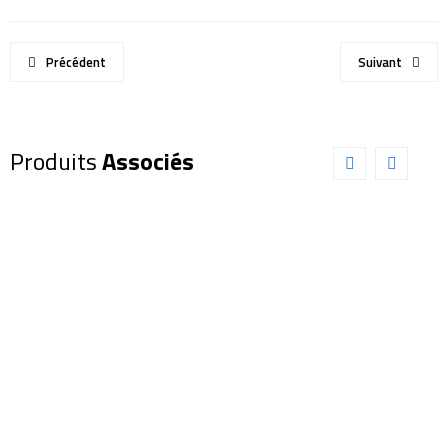
Précédent
Suivant
Produits
Associés
Oculaire
Oculaire
EXPLORE
EXPLORE
SCIENTIFIC
SCIENTIFIC
68° 34mm
100°
(0218634)
14mm
(0218414)
289,00
€