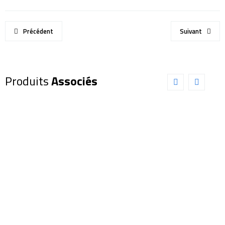
Précédent
Suivant
Produits
Associés
Oculaire
Oculaire
EXPLORE
EXPLORE
SCIENTIFIC
SCIENTIFIC
82° LER
100°
6,5mm
14mm
(0218865)
(0218414)