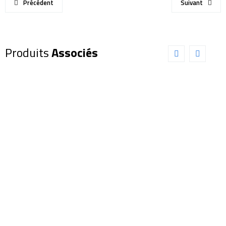
Précédent
Suivant
Produits
Associés
Dobson
SKY-
Télescope
WATCHER
Dobson
FlexTube
250mm
GoTo
10″
203/1200
EXPLORE
(SW0063)
SCIENTIFIC