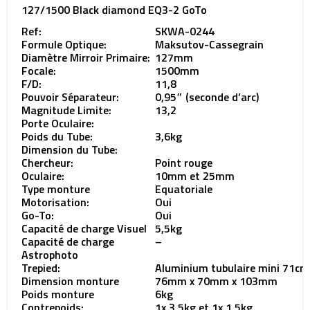
127/1500 Black diamond EQ3-2 GoTo
Ref:
SKWA-0244
Formule Optique:
Maksutov-Cassegrain
Diamètre Mirroir Primaire:
127mm
Focale:
1500mm
F/D:
11,8
Pouvoir Séparateur:
0,95″ (seconde d’arc)
Magnitude Limite:
13,2
Porte Oculaire:
Poids du Tube:
3,6kg
Dimension du Tube:
Chercheur:
Point rouge
Oculaire:
10mm et 25mm
Type monture
Equatoriale
Motorisation:
Oui
Go-To:
Oui
Capacité de charge Visuel
5,5kg
Capacité de charge
–
Astrophoto
Trepied:
Aluminium tubulaire mini 71cm
Dimension monture
76mm x 70mm x 103mm
Poids monture
6kg
Contrepoids:
1x 3,5kg et 1x 1,5kg