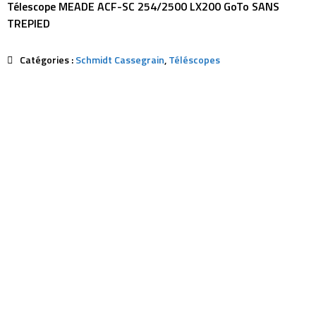
Télescope MEADE ACF-SC 254/2500 LX200 GoTo SANS
TREPIED
Catégories :
Schmidt Cassegrain
,
Téléscopes
Description
Avis (0)
Ref:
MED-59593
Formule Otique:
Reflecteur Schmidt-Cassegra
Tube:
Aluminium
Diamètre Mirroir:
254mm
Focale:
2500mm
F/D:
9,8
Pouvoir Séparateur:
0,45″ (seconde d’arc)
Magnitude Limite:
13,8
Verre mirroir primaire
Pyrex
Verre mirroir secondaire
Pyrex