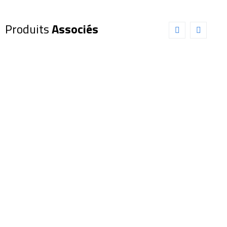
Produits
Associés
Dobson
Dobson
SKY-
SKY-
WATCHER
WATCHER
FlexTube
FlexTube
GoTo
406/1800
350/1600
(SW0062)
(SW0066)
2 790,00
€
3 100,00
€
Ajouter au panier