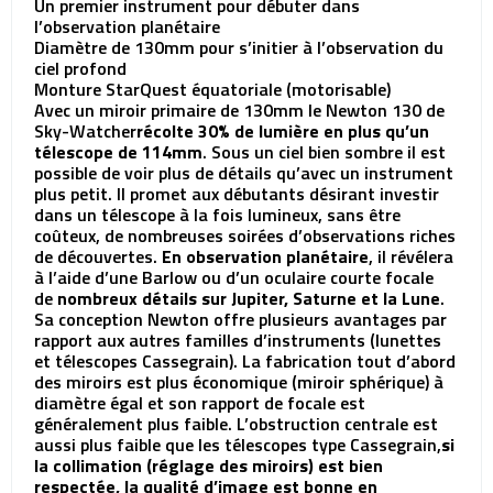
Un premier instrument pour débuter dans
l’observation planétaire
Diamètre de 130mm pour s’initier à l’observation du
ciel profond
Monture StarQuest équatoriale (motorisable)
Avec un miroir primaire de 130mm le Newton 130 de
Sky-Watcher
récolte 30% de lumière en plus qu’un
télescope de 114mm
. Sous un ciel bien sombre il est
possible de voir plus de détails qu’avec un instrument
plus petit. Il promet aux débutants désirant investir
dans un télescope à la fois lumineux, sans être
coûteux, de nombreuses soirées d’observations riches
de découvertes.
En observation planétaire
, il révélera
à l’aide d’une Barlow ou d’un oculaire courte focale
de
nombreux détails sur Jupiter, Saturne et la Lune
.
Sa conception Newton offre plusieurs avantages par
rapport aux autres familles d’instruments (lunettes
et télescopes Cassegrain). La fabrication tout d’abord
des miroirs est plus économique (miroir sphérique) à
diamètre égal et son rapport de focale est
généralement plus faible. L’obstruction centrale est
aussi plus faible que les télescopes type Cassegrain,
si
la collimation (réglage des miroirs) est bien
respectée, la qualité d’image est bonne en