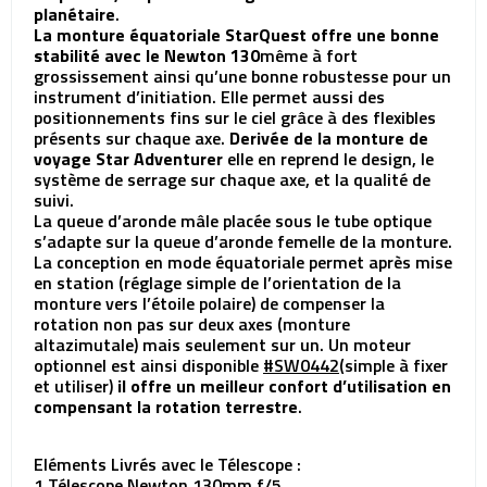
planétaire
.
La monture équatoriale StarQuest offre une bonne
stabilité avec le Newton 130
même à fort
grossissement ainsi qu’une bonne robustesse pour un
instrument d’initiation. Elle permet aussi des
positionnements fins sur le ciel grâce à des flexibles
présents sur chaque axe.
Derivée de la monture de
voyage Star Adventurer
elle en reprend le design, le
système de serrage sur chaque axe, et la qualité de
suivi.
La queue d’aronde mâle placée sous le tube optique
s’adapte sur la queue d’aronde femelle de la monture.
La conception en mode équatoriale permet après mise
en station (réglage simple de l’orientation de la
monture vers l’étoile polaire) de compenser la
rotation non pas sur deux axes (monture
altazimutale) mais seulement sur un. Un moteur
optionnel est ainsi disponible
#SW0442
(simple à fixer
et utiliser)
il offre un meilleur confort d’utilisation en
compensant la rotation terrestre
.
Eléments Livrés avec le Télescope :
1 Télescope Newton 130mm f/5