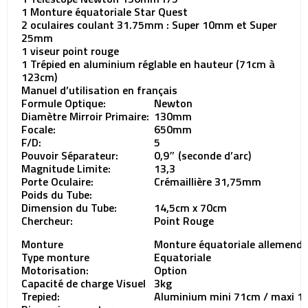
1 Monture équatoriale Star Quest
2 oculaires coulant 31.75mm : Super 10mm et Super
25mm
1 viseur point rouge
1 Trépied en aluminium réglable en hauteur (71cm à
123cm)
Manuel d’utilisation en français
Formule Optique:
Newton
Diamètre Mirroir Primaire:
130mm
Focale:
650mm
F/D:
5
Pouvoir Séparateur:
0,9″ (seconde d’arc)
Magnitude Limite:
13,3
Porte Oculaire:
Crémaillière 31,75mm
Poids du Tube:
Dimension du Tube:
14,5cm x 70cm
Chercheur:
Point Rouge
Monture
Monture équatoriale allemend
Type monture
Equatoriale
Motorisation:
Option
Capacité de charge Visuel
3kg
Trepied:
Aluminium mini 71cm / maxi 1