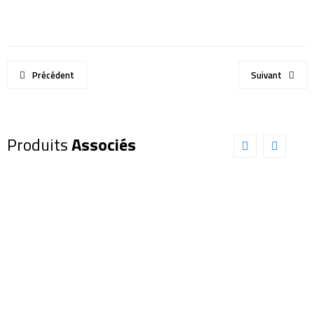
Précédent
Suivant
Produits
Associés
Maksutov-
Tube
Cassegrain
Maksutov-
SKY-
Cassegrain
WATCHER
SKY-
127/1500
WATCHER