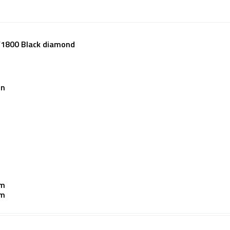
1800 Black diamond
in
mm
mm