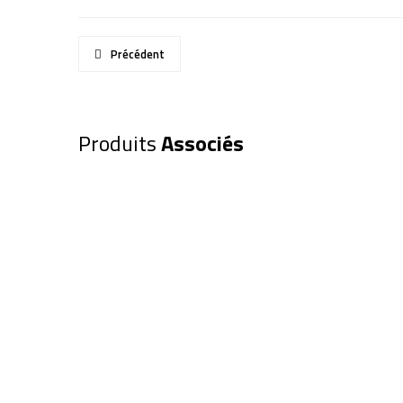
Précédent
Produits
Associés
Tube Maksutov-Cassegrain SK
127/1500 Black diamond (SW02
415,00
€
Ajouter au panier