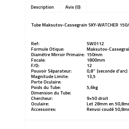
Description
Avis (0)
Tube Maksutov-Cassegrain SKY-WATCHER 150/
Ref:
SW0112
Formule Otique:
Maksutov-Cassegra
Diamètre Mirroir Primaire:
150mm
Focale:
1800mm
F/D:
12
Pouvoir Séparateur:
0,8″ (seconde d’arc)
Magnitude Limite:
13,5
Porte Oculaire:
Poids du Tube:
5,6kg
Dimension du Tube:
Chercheur:
9×50 droit
Oculaire:
Let 28mm en 50,8
Accessoires:
Renvoi coudé 50,8