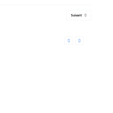
Suivant
-Cassegrain SKY-
tarQuest (SW0441)
Détails