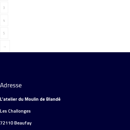
3
4
5
→
Adresse
L’atelier du Moulin de Blandé
Les Challonges
72110 Beaufay