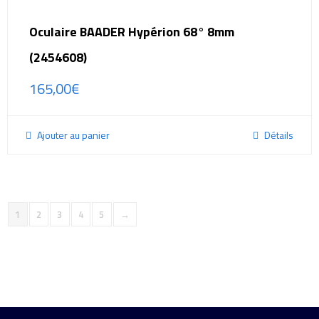
Oculaire BAADER Hypérion 68° 8mm
(2454608)
165,00
€
Ajouter au panier
Détails
1
2
3
4
5
→