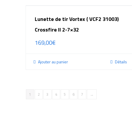
Lunette de tir Vortex ( VCF2 31003)
Crossfire II 2-7×32
169,00
€
Ajouter au panier
Détails
1
2
3
4
5
6
7
→