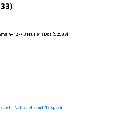
533)
ma 4-12×40 Half Mil Dot (52533)
s de tir
,
Nature et sport
,
Tir sportif