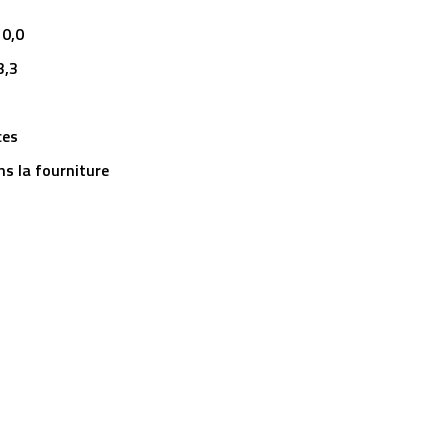
10,0
3,3
ces
s la fourniture