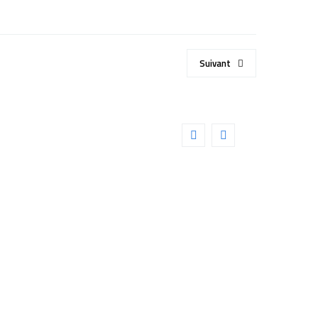
Suivant
r 80/600 ED Black
Détails