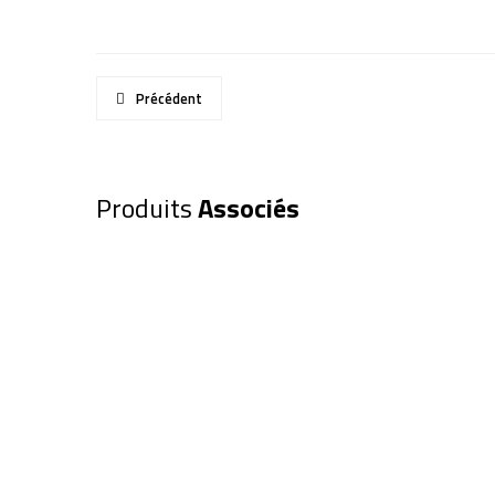
Précédent
Produits
Associés
Lunette Explore Scientific 80/4
100 Alu Hex (0112086)
1 249,00
€
Ajouter au panier