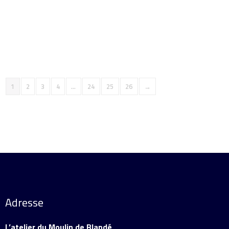
Ajouter au panier
Détails
1
2
3
4
…
24
25
26
→
Adresse
L’atelier du Moulin de Blandé