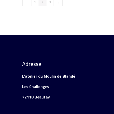
←
1
2
3
→
Adresse
L’atelier du Moulin de Blandé
Les Challonges
72110 Beaufay