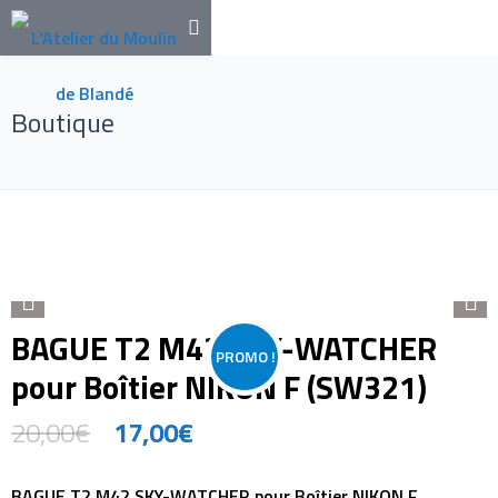
Boutique
BAGUE T2 M42 SKY-WATCHER
PROMO !
pour Boîtier NIKON F (SW321)
20,00
€
17,00
€
BAGUE T2 M42 SKY-WATCHER pour Boîtier NIKON F