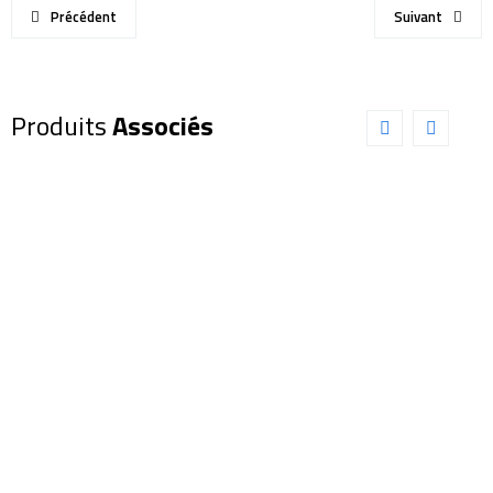
Précédent
Suivant
Produits
Associés
Oculaire
Oculaire
EXPLORE
EXPLORE
SCIENTIFIC
SCIENTIFIC
82° 6,7mm
82° 4,7mm
(0218806)
(0218804)
165,00
€
165,00
€