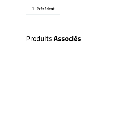
Précédent
Produits
Associés
Oculaire EXPLORE SCIENTIFIC 8
(0218845)
189,00
€
Ajouter au panier
Oculaire EXPLORE SCIENTIFIC 