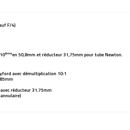
uf F/4)
ème
/10
en 50,8mm et réducteur 31,75mm pour tube Newton.
yford avec démultiplication 10:1
 85mm
avec réducteur 31.75mm
 annulaire)